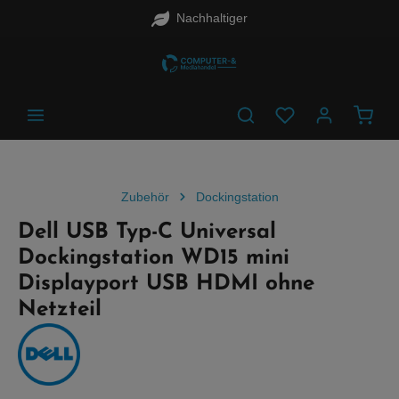
Nachhaltiger
alt springen
Waren
Zubehör
Dockingstation
Dell USB Typ-C Universal
Dockingstation WD15 mini
Displayport USB HDMI ohne
Netzteil