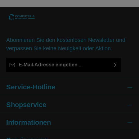
Abonnieren Sie den kostenlosen Newsletter und
verpassen Sie keine Neuigkeit oder Aktion.
E-Mail-Adresse*
Ich habe die
Datenschutzbestimmungen
zur Kenntnis
Die mit einem Stern (*) markierten Felder sind Pflichtfelder.
genommen und die
AGB
gelesen und bin mit ihnen
Service-Hotline
einverstanden.
Um weiterzugehen, geben Sie die oben
Shopservice
abgebildeten Zeichen ein*
Informationen