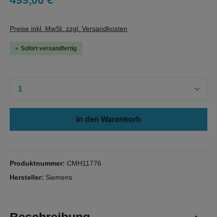
499,00 €*
Preise inkl. MwSt. zzgl. Versandkosten
Sofort versandfertig
Produkt Anzahl: Gib den gewünschten Wert e
In den Warenkorb
Produktnummer:
CMH11776
Hersteller:
Siemens